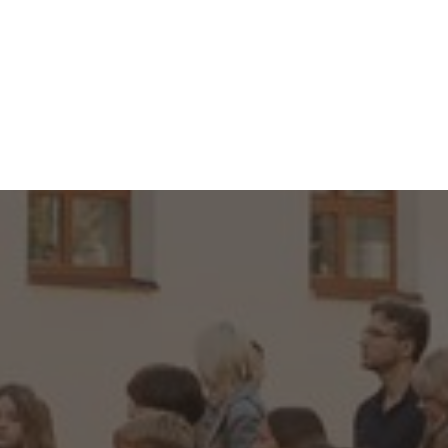
ле, какие
ребенку.
андой