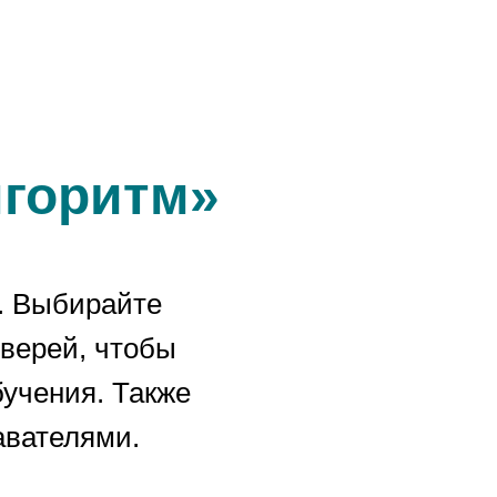
лгоритм»
. Выбирайте
дверей, чтобы
бучения. Также
авателями.