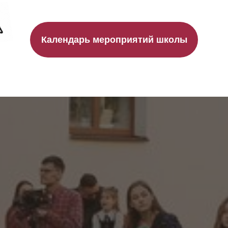
Календарь мероприятий школы
разобраться, как устроено обучение в шко
ограммы и подходит ли «Алгоритм» вашему 
видите школу изнутри, познакомитесь с ком
и получите честные ответы на все вопросы!
Подробности и регистрация