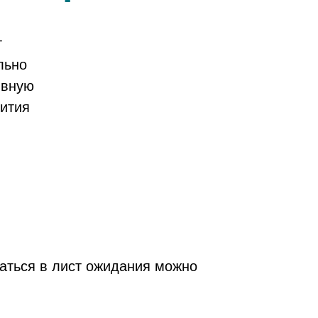
т
льно
ивную
ития
саться в лист ожидания можно