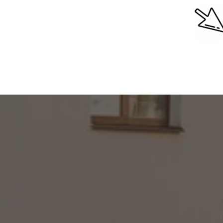
Поможем 
есть пр
Вы у