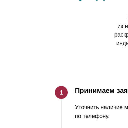
из 
раск
инд
Принимаем зая
Уточнить наличие м
по телефону.