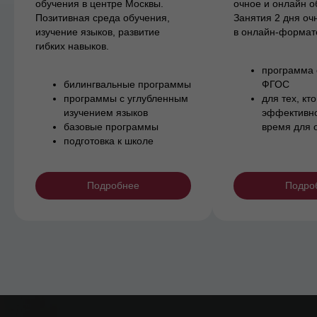
обучения в центре Москвы.
очное и онлайн о
Позитивная среда обучения,
Занятия 2 дня оч
изучение языков, развитие
в онлайн-формат
гибких навыков.
программа 
билингвальные программы
ФГОС
программы с углубленным
для тех, кто
изучением языков
эффективно
базовые программы
время для 
подготовка к школе
Подробнее
Подро