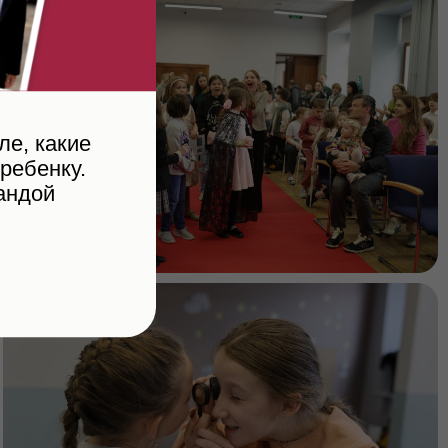
ле, какие
ребенку.
андой