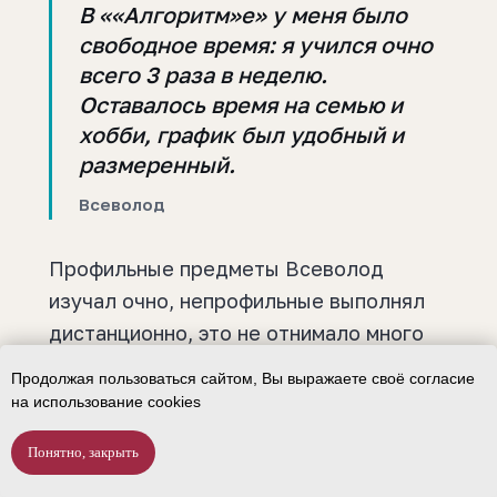
В ««Алгоритм»е» у меня было
свободное время: я учился очно
всего 3 раза в неделю.
Оставалось время на семью и
хобби, график был удобный и
размеренный.
Всеволод
Профильные предметы Всеволод
изучал очно, непрофильные выполнял
дистанционно, это не отнимало много
сил. На программе делается упор на
Продолжая пользоваться сайтом, Вы выражаете своё согласие
профильное, но непрофильные
на использование cookies
предметы тоже сдаются, просто
Понятно, закрыть
быстрее и с меньшими усилиями.
Подобрать программу
Позвонить