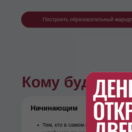
Построить образовательный маршр
Кому будет по
Начинающим
Тем, кто в самом начале пути изуче