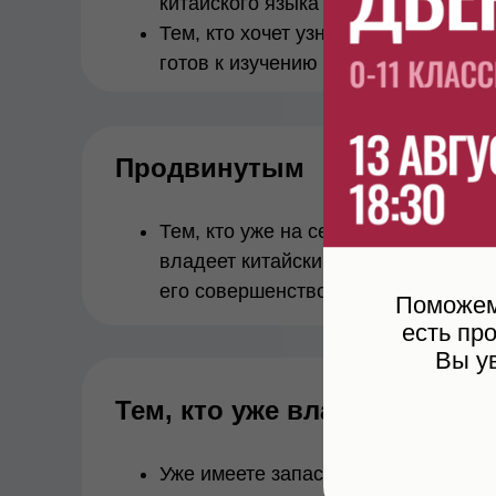
китайского языка
Тем, кто хочет узнать, насколько ре
готов к изучению китайского языка
Продвинутым
Тем, кто уже на серьезном уровне
владеет китайским языком, но хоче
его совершенствовать
Поможем 
есть пр
Вы у
Тем, кто уже владеет знани
Уже имеете запас знаний и можете