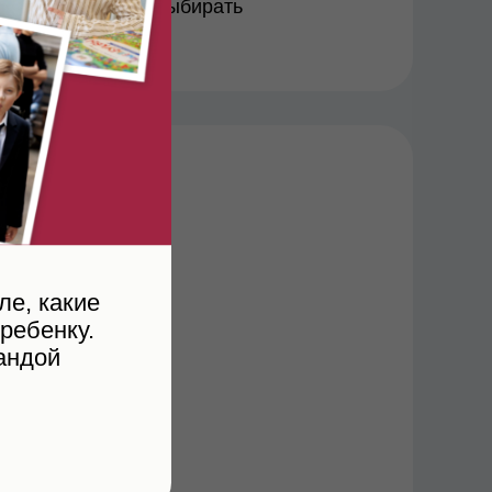
ешения, стоит ли выбирать
енку
ле, какие
ребенку.
андой