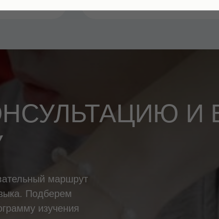
ОНСУЛЬТАЦИЮ И
У
овательный маршрут
языка. Подберем
ограмму изучения