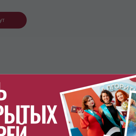
ут
лезна диагностик
Для тех, кто только
изучение китайског
ния