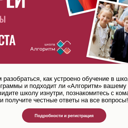
Если вы на пути принятия р
бенок
китайский для изучения реб
т
разобраться, как устроено обучение в шко
ограммы и подходит ли «Алгоритм» вашему 
видите школу изнутри, познакомитесь с ком
и получите честные ответы на все вопросы!
ями
Подробности и регистрация