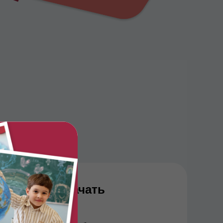
а?
 планирует начать
о