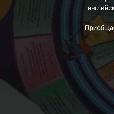
английск
Приобщае