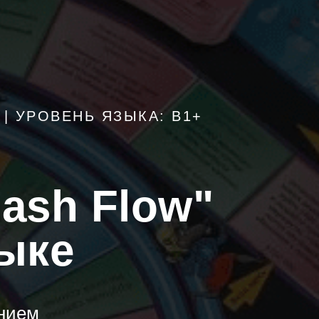
 | УРОВЕНЬ ЯЗЫКА: В1+
ash Flow"
зыке
анием