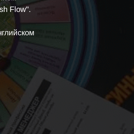
sh Flow".
нглийском