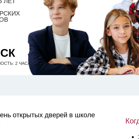
5 ЛЕТ
РСКИХ
КОВ
Я
МСК
ОСТЬ: 2 ЧАСА
ень открытых дверей в школе
Ког
: