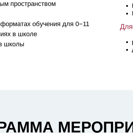
ным пространством
 форматах обучения для 0−11
Для
тиях в школе
ов школы
РАММА МЕРОПР