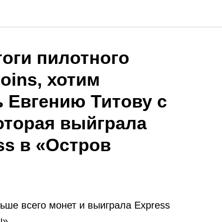
оги пилотного
oins, хотим
 Евгению Титову с
оторая выйграла
ss в «Остров
ьше всего монет и выиграла Express
ы».