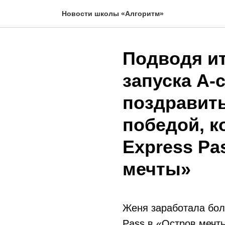
Новости школы «Алгоритм»
Подводя ит
запуска А-c
поздравить
победой, к
Express Pa
мечты»
Женя заработала бол
Pass в «Остров мечт