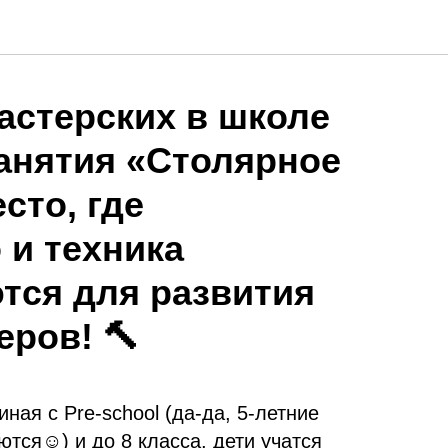
астерских в школе
анятия «Столярное
сто, где
 и техника
тся для развития
ров! 🔨
иная с Pre-school (да-да, 5-летние
ся☺️) и до 8 класса, дети учатся