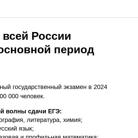
 всей России
основной период
иный государственный экзамен в 2024
00 000 человек.
й волны сдачи ЕГЭ:
еография, литература, химия;
усский язык;
базовая и профильная математика;