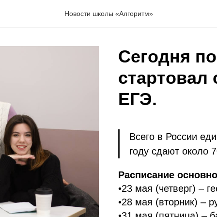
Новости школы «Алгоритм»
Сегодня по
стартовал 
ЕГЭ.
Всего в России ед
году сдают около 7
Расписание основно
•23 мая (четверг) – г
•28 мая (вторник) – р
•31 мая (пятница) – 