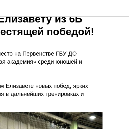
ем нашу ученицу
Елизавету из 6Б
лестящей победой!
место на Первенстве ГБУ ДО
ая академия» среди юношей и
м Елизавете новых побед, ярких
ия в дальнейших тренировках и