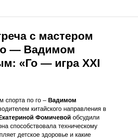
реча с мастером
го — Вадимом
: «Го — игра XXI
м спорта по го –
Вадимом
водителем китайского направления в
Екатериной Фомичевой
обсудили
 она способствовала техническому
епляет детское здоровье и какие