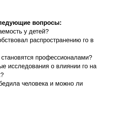
следующие вопросы:
аемость у детей?
обствовал распространению го в
е становятся профессионалами?
ые исследования о влиянии го на
а?
бедила человека и можно ли