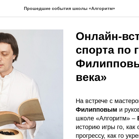
Прошедшие события школы «Алгоритм»
Онлайн-вст
спорта по 
Филипповым
века»
На встрече с мастеро
Филипповым
и руко
школе «Алгоритм» –
историю игры го, как
прогрессу, как го укр