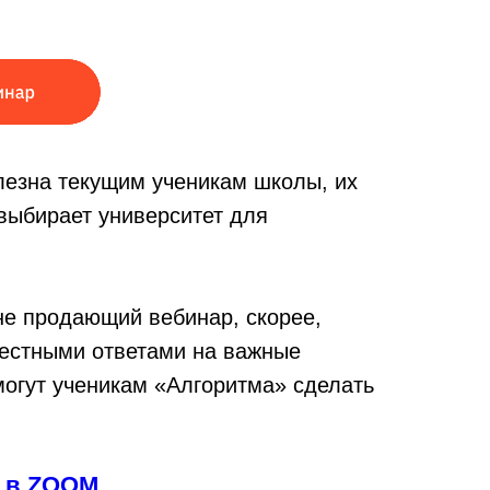
олезна текущим ученикам школы, их
 выбирает университет для
не продающий вебинар, скорее,
честными ответами на важные
могут ученикам «Алгоритма» сделать
р в ZOOM